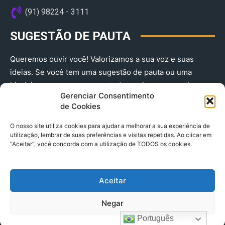
(91) 98224 - 3111
SUGESTÃO DE PAUTA
Queremos ouvir você! Valorizamos a sua voz e suas
ideias. Se você tem uma sugestão de pauta ou uma
história que merece ser contada, envie-nos agora!
Gerenciar Consentimento
(91) 98224 - 3111
de Cookies
O nosso site utiliza cookies para ajudar a melhorar a sua experiência de
utilização, lembrar de suas preferências e visitas repetidas. Ao clicar em
“Aceitar”, você concorda com a utilização de TODOS os cookies.
Aceitar
© 2025 A Província do Pará CNPJ: 04.901.141/0001-36 End .
Negar
Trav. Quintino Bocaiuva 2301, Ed. Rogério Fernandez – Sala
2701- Cremação – CEP 66045.315
Português