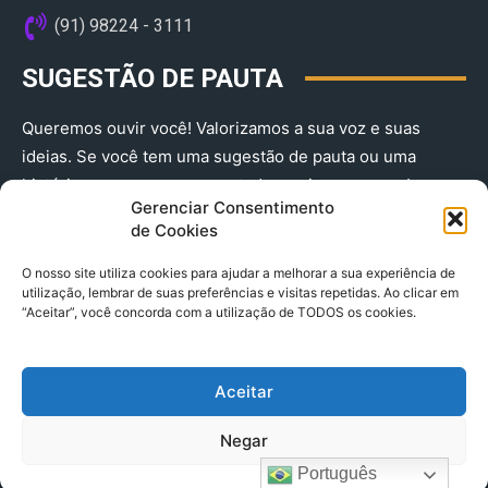
(91) 98224 - 3111
SUGESTÃO DE PAUTA
Queremos ouvir você! Valorizamos a sua voz e suas
ideias. Se você tem uma sugestão de pauta ou uma
história que merece ser contada, envie-nos agora!
Gerenciar Consentimento
(91) 98224 - 3111
de Cookies
O nosso site utiliza cookies para ajudar a melhorar a sua experiência de
utilização, lembrar de suas preferências e visitas repetidas. Ao clicar em
“Aceitar”, você concorda com a utilização de TODOS os cookies.
Aceitar
© 2025 A Província do Pará CNPJ: 04.901.141/0001-36 End .
Negar
Trav. Quintino Bocaiuva 2301, Ed. Rogério Fernandez – Sala
2701- Cremação – CEP 66045.315
Português