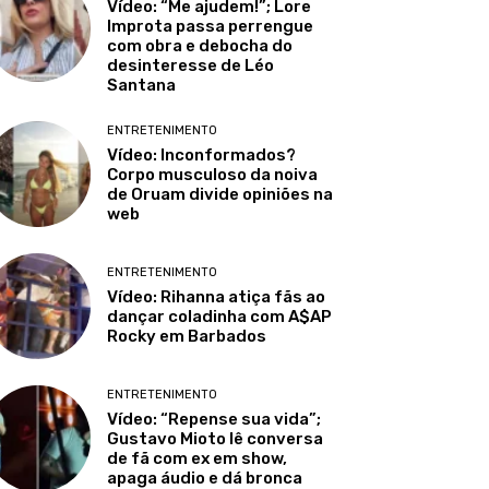
Vídeo: “Me ajudem!”; Lore
Improta passa perrengue
com obra e debocha do
desinteresse de Léo
Santana
ENTRETENIMENTO
Vídeo: Inconformados?
Corpo musculoso da noiva
de Oruam divide opiniões na
web
ENTRETENIMENTO
Vídeo: Rihanna atiça fãs ao
dançar coladinha com A$AP
Rocky em Barbados
ENTRETENIMENTO
Vídeo: “Repense sua vida”;
Gustavo Mioto lê conversa
de fã com ex em show,
apaga áudio e dá bronca