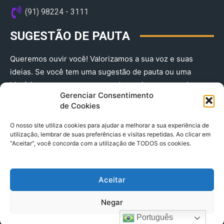
(91) 98224 - 3111
SUGESTÃO DE PAUTA
Queremos ouvir você! Valorizamos a sua voz e suas
ideias. Se você tem uma sugestão de pauta ou uma
história que merece ser contada, envie-nos agora!
Gerenciar Consentimento
(91) 98224 - 3111
de Cookies
O nosso site utiliza cookies para ajudar a melhorar a sua experiência de
utilização, lembrar de suas preferências e visitas repetidas. Ao clicar em
“Aceitar”, você concorda com a utilização de TODOS os cookies.
Aceitar
© 2025 A Província do Pará CNPJ: 04.901.141/0001-36 End .
Negar
Trav. Quintino Bocaiuva 2301, Ed. Rogério Fernandez – Sala
2701- Cremação – CEP 66045.315
Português