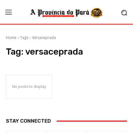
Home
Tags
Versaceprada
Tag:
versaceprada
No posts to display
STAY CONNECTED