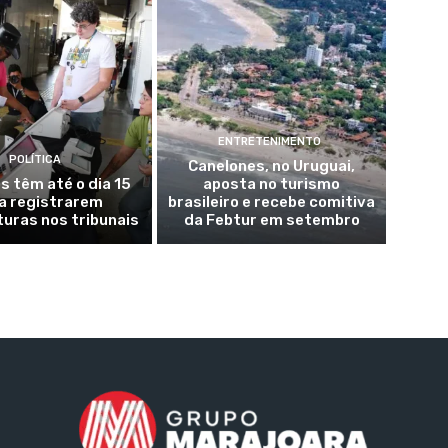
ENTRETENIMENTO
POLÍTICA
Canelones, no Uruguai,
s têm até o dia 15
aposta no turismo
a registrarem
brasileiro e recebe comitiva
uras nos tribunais
da Febtur em setembro