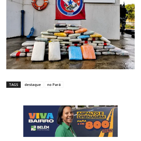
TAGS
destaque
no Pará