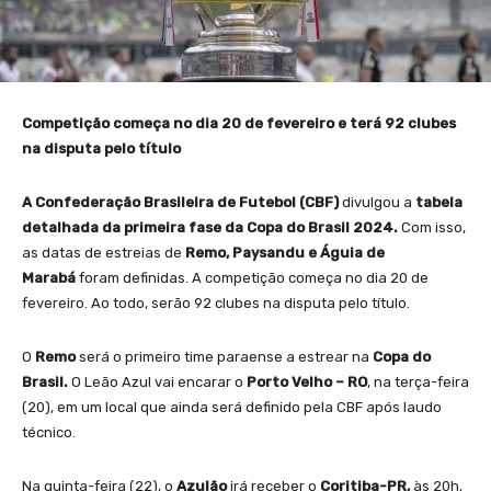
Competição começa no dia 20 de fevereiro e terá 92 clubes
na disputa pelo título
A Confederação Brasileira de Futebol (CBF)
divulgou a
tabela
detalhada da primeira fase da Copa do Brasil 2024.
Com isso,
as datas de estreias de
Remo, Paysandu e Águia de
Marabá
foram definidas. A competição começa no dia 20 de
fevereiro. Ao todo, serão 92 clubes na disputa pelo título.
O
Remo
será o primeiro time paraense a estrear na
Copa do
Brasil.
O Leão Azul vai encarar o
Porto Velho – RO
, na terça-feira
(20), em um local que ainda será definido pela CBF após laudo
técnico.
Na quinta-feira (22), o
Azulão
irá receber o
Coritiba-PR,
às 20h,