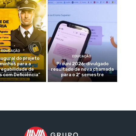
EDUCAÇÃO
EDUCAÇÃO
augural do projeto
minhos para a
Prouni 2026: divulgado
egabilidade de
resultado de nova chamada
 com Deficiência”
para o 2º semestre