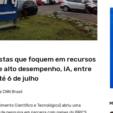
ostas que foquem em recursos
 alto desempenho, IA, entre
té 6 de julho
a CNN Brasil
M
mento Científico e Tecnológico) abriu uma
de pesquisa em parceria com países do BRICS,