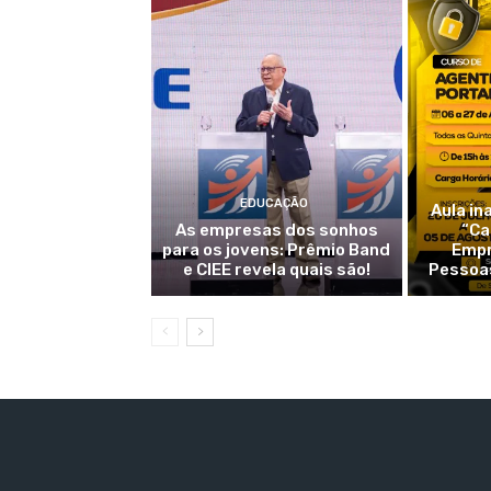
EDUCAÇÃO
Aula in
As empresas dos sonhos
“Ca
para os jovens: Prêmio Band
Empr
e CIEE revela quais são!
Pessoas