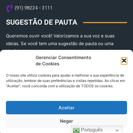
(91) 98224 - 3111
SUGESTÃO DE PAUTA
Queremos ouvir você! Valorizamos a sua voz e suas
ideias. Se você tem uma sugestão de pauta ou uma
história que merece ser contada, envie-nos agora!
Gerenciar Consentimento
(91) 98224 - 3111
de Cookies
O nosso site utiliza cookies para ajudar a melhorar a sua experiência de
utilização, lembrar de suas preferências e visitas repetidas. Ao clicar em
“Aceitar”, você concorda com a utilização de TODOS os cookies.
Aceitar
© 2025 A Província do Pará CNPJ: 04.901.141/0001-36 End .
Negar
Trav. Quintino Bocaiuva 2301, Ed. Rogério Fernandez – Sala
2701- Cremação – CEP 66045.315
Português