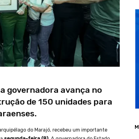
la governadora avança no
trução de 150 unidades para
paraenses.
M
 arquipélago do Marajó, recebeu um importante
ta
segunda-feira (8)
. A governadora do Estado,