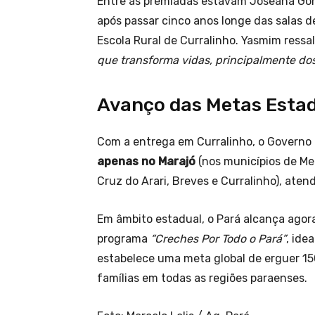
Entre as premiadas estavam Joseana Gom
após passar cinco anos longe das salas d
Escola Rural de Curralinho. Yasmim ressalt
que transforma vidas, principalmente do
Avanço das Metas Esta
Com a entrega em Curralinho, o Governo
apenas no Marajó
(nos municípios de Mel
Cruz do Arari, Breves e Curralinho), aten
Em âmbito estadual, o Pará alcança agor
programa
“Creches Por Todo o Pará”
, ide
estabelece uma meta global de erguer 1
famílias em todas as regiões paraenses.