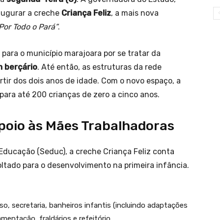
naugurar a creche
Criança Feliz
, a mais nova
Por Todo o Pará”
.
para o município marajoara por se tratar da
m berçário
. Até então, as estruturas da rede
tir dos dois anos de idade. Com o novo espaço, a
ara até 200 crianças de zero a cinco anos.
poio às Mães Trabalhadoras
Educação (Seduc), a creche Criança Feliz conta
tado para o desenvolvimento na primeira infância.
uso, secretaria, banheiros infantis (incluindo adaptações
amentação, fraldários e refeitório.