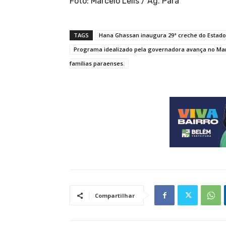
Foto: Marcelo Lelis / Ag. Pará
TAGS
Hana Ghassan inaugura 29ª creche do Estado 
Programa idealizado pela governadora avança no Mara
famílias paraenses.
Compartilhar