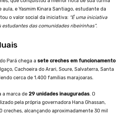
es, que conquistou a melhor nota de sua turma
e aula, e Yasmim Kinara Santiago, estudante da
ou o valor social da iniciativa:
“É uma iniciativa
s estudantes das comunidades ribeirinhas”
.
duais
 do Pará chega a
sete creches em funcionamento
gaço, Cachoeira do Arari, Soure, Salvaterra, Santa
dendo cerca de 1.400 famílias marajoaras.
a a marca de
29 unidades inauguradas
. O
alizado pela própria governadora Hana Ghassan,
50 creches, alcançando aproximadamente 30 mil