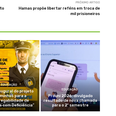
PRÓXIMO ARTIGO
sto
Hamas propõe libertar reféns em troca de
mil prisioneiros
EDUCAÇÃO
EDUCAÇÃO
augural do projeto
minhos para a
Prouni 2026: divulgado
egabilidade de
resultado de nova chamada
 com Deficiência”
para o 2º semestre