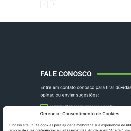
FALE CONOSCO
Entre em contato conosco para tirar dúvidas
opinar, ou enviar sugestões:
contato@grupomarajoara.com.br
Gerenciar Consentimento de Cookies
aprovinciadoparacomercial@gmail.com​
O nosso site utiliza cookies para ajudar a melhorar a sua experiência de uti
lembrar de suas preferências e visitas repetidas. Ao clicar em “Aceitar”, v