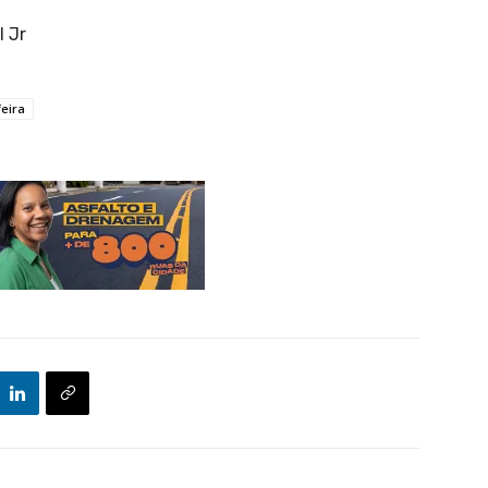
l Jr
feira