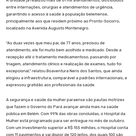
A unidade já realizou mais de 81 mil atendimentos, distribuídos
entre internações, cirurgias e atendimentos de urgência,
garantindo o acesso à saúde à população belemense,
principalmente aos que residem próximo ao Pronto-Socorro,
localizado na Avenida Augusto Montenegro.
“As duas vezes que meu pai, de 77 anos, precisou de
atendimento, ele foi muito bem acolhido e medicado. Desde a
recepção até o tratamento medicamentoso, passando por
triagem, atendimento clínico e realização de exames, tudo foi
excepcional,” relatou Boaventura Neris dos Santos, que ainda
elogiou a infraestrutura, comparável a padrões internacionais, e
expressou gratidão aos profissionais da saúde.
A segurança e saúde da mulher paraense são pautas motrizes
que fazem o Governo do Pará avançar ainda mais na saúde
pública em Belém. Com 99% das obras concluídas, o Hospital da
Mulher está programado para ser entregue no mês de outubro.
Com um investimento superior a R$ 155 milhões, o Hospital conta
com 11 pavimentos e vai dispor de 120 leitos, dos quais 100 são