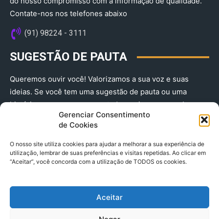
do nosso compromisso com a informação de qualidade.
Contate-nos nos telefones abaixo
(91) 98224 - 3111
SUGESTÃO DE PAUTA
Queremos ouvir você! Valorizamos a sua voz e suas
ideias. Se você tem uma sugestão de pauta ou uma
história que merece ser contada, envie-nos agora!
Gerenciar Consentimento
(91) 98224 - 3111
de Cookies
O nosso site utiliza cookies para ajudar a melhorar a sua experiência de
utilização, lembrar de suas preferências e visitas repetidas. Ao clicar em
“Aceitar”, você concorda com a utilização de TODOS os cookies.
Aceitar
© 2025 A Província do Pará CNPJ: 04.901.141/0001-36 End .