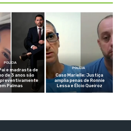
POLÍCIA
POLÍCIA
Pai e madrasta de
o de 3 anos são
Caso Marielle: Justiça
 preventivamente
amplia penas de Ronnie
em Palmas
Lessa e Élcio Queiroz