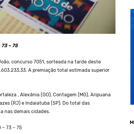
 73 – 75
oão, concurso 7051, sorteada na tarde deste
.603.233,33. A premiação total estimada superior
ortaleza , Alexânia (GO), Contagem (MG), Aripuana
zes (RJ) e Indaiatuba (SP). Do total das
ma nas demais cidades.
M
 – 73 – 75