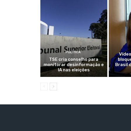
POLÍTICA
Vídeo
TSE cria conselho para
bloqu
monitorar desinformação e
Brasil 
IA nas eleições