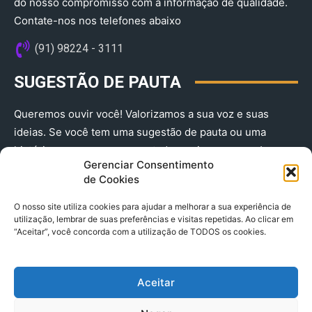
do nosso compromisso com a informação de qualidade.
Contate-nos nos telefones abaixo
(91) 98224 - 3111
SUGESTÃO DE PAUTA
Queremos ouvir você! Valorizamos a sua voz e suas
ideias. Se você tem uma sugestão de pauta ou uma
história que merece ser contada, envie-nos agora!
Gerenciar Consentimento
(91) 98224 - 3111
de Cookies
O nosso site utiliza cookies para ajudar a melhorar a sua experiência de
utilização, lembrar de suas preferências e visitas repetidas. Ao clicar em
“Aceitar”, você concorda com a utilização de TODOS os cookies.
Aceitar
© 2025 A Província do Pará CNPJ: 04.901.141/0001-36 End .