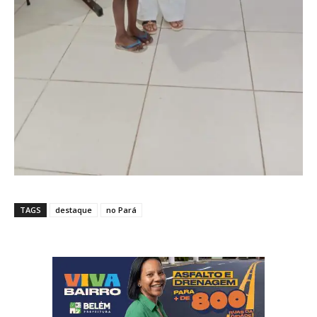
TAGS
destaque
no Pará