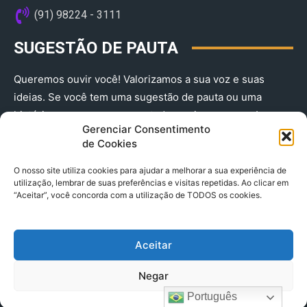
(91) 98224 - 3111
SUGESTÃO DE PAUTA
Queremos ouvir você! Valorizamos a sua voz e suas
ideias. Se você tem uma sugestão de pauta ou uma
história que merece ser contada, envie-nos agora!
Gerenciar Consentimento
(91) 98224 - 3111
de Cookies
O nosso site utiliza cookies para ajudar a melhorar a sua experiência de
utilização, lembrar de suas preferências e visitas repetidas. Ao clicar em
“Aceitar”, você concorda com a utilização de TODOS os cookies.
Aceitar
© 2025 A Província do Pará CNPJ: 04.901.141/0001-36 End .
Negar
Trav. Quintino Bocaiuva 2301, Ed. Rogério Fernandez – Sala
2701- Cremação – CEP 66045.315
Português