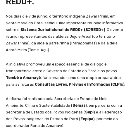
REDD+.
Nos dias 6 e 7 de junho, o território indígena Zawar Pinim, em
Santa Maria do Pará, sediou uma importante reunião informativa
sobre o
Sistema Jurisdicional de REDD+ (SJREDD+)
. O evento
reuniu representantes das aldeias Jeju e Areal (do território
Zawar Pinim), da aldeia Barreirinha (Paragominas) e da aldeia
Acará Mirim (Tomé-Açu).
A iniciativa promoveu um espaço essencial de diálogo e
transparência entre o Governo do Estado do Pará e os povos
Tembé e Amanayé
, funcionando como uma etapa preparatória
para as futuras
Consultas Livres, Prévias e Informadas (CLPIs)
.
A oficina foi realizada pela Secretaria de Estado de Meio
Ambiente, Clima e Sustentabilidade (
Semas
), em parceria com a
Secretaria de Estado dos Povos Indígenas (
Sepi
) e a Federação
dos Povos Indígenas do Estado do Pará (
Fepipa
), por meio do
coordenador Ronaldo Amanayé.