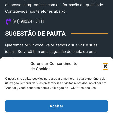
do nosso compromisso com a informação de qualidade.
Contate-nos nos telefones abaixo
(91) 98224 - 3111
SUGESTÃO DE PAUTA
Queremos ouvir você! Valorizamos a sua voz e suas
ideias. Se você tem uma sugestão de pauta ou uma
história que merece ser contada, envie-nos agora!
Gerenciar Consentimento
(91) 98224 - 3111
de Cookies
O nosso site utiliza cookies para ajudar a melhorar a sua experiência de
utilização, lembrar de suas preferências e visitas repetidas. Ao clicar em
“Aceitar”, você concorda com a utilização de TODOS os cookies.
Aceitar
© 2025 A Província do Pará CNPJ: 04.901.141/0001-36 End .