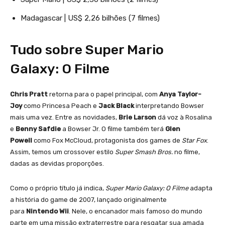
Madagascar | US$ 2,26 bilhões (7 filmes)
Tudo sobre Super Mario
Galaxy: O Filme
Chris Pratt
retorna para o papel principal, com
Anya Taylor-
Joy
como Princesa Peach e
Jack Black
interpretando Bowser
mais uma vez. Entre as novidades,
Brie Larson
dá voz à Rosalina
e
Benny Safdie
a Bowser Jr. O filme também terá
Glen
Powell
como Fox McCloud, protagonista dos games de
Star Fox
.
Assim, temos um crossover estilo
Super Smash Bros.
no filme,
dadas as devidas proporções.
Como o próprio título já indica,
Super Mario Galaxy: O Filme
adapta
a história do game de 2007, lançado originalmente
para
Nintendo Wii
. Nele, o encanador mais famoso do mundo
parte em uma missão extraterrestre para resgatar sua amada