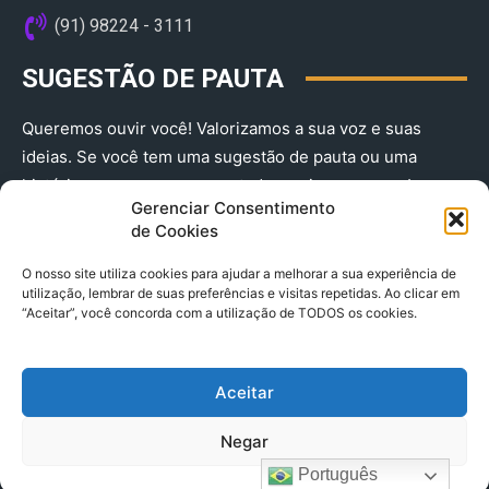
(91) 98224 - 3111
SUGESTÃO DE PAUTA
Queremos ouvir você! Valorizamos a sua voz e suas
ideias. Se você tem uma sugestão de pauta ou uma
história que merece ser contada, envie-nos agora!
Gerenciar Consentimento
(91) 98224 - 3111
de Cookies
O nosso site utiliza cookies para ajudar a melhorar a sua experiência de
utilização, lembrar de suas preferências e visitas repetidas. Ao clicar em
“Aceitar”, você concorda com a utilização de TODOS os cookies.
Aceitar
© 2025 A Província do Pará CNPJ: 04.901.141/0001-36 End .
Negar
Trav. Quintino Bocaiuva 2301, Ed. Rogério Fernandez – Sala
2701- Cremação – CEP 66045.315
Português