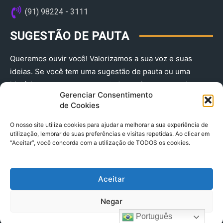
(91) 98224 - 3111
SUGESTÃO DE PAUTA
Queremos ouvir você! Valorizamos a sua voz e suas
ideias. Se você tem uma sugestão de pauta ou uma
história que merece ser contada, envie-nos agora!
Gerenciar Consentimento
(91) 98224 - 3111
de Cookies
O nosso site utiliza cookies para ajudar a melhorar a sua experiência de
utilização, lembrar de suas preferências e visitas repetidas. Ao clicar em
“Aceitar”, você concorda com a utilização de TODOS os cookies.
Aceitar
© 2025 A Província do Pará CNPJ: 04.901.141/0001-36 End .
Negar
Trav. Quintino Bocaiuva 2301, Ed. Rogério Fernandez – Sala
2701- Cremação – CEP 66045.315
Português