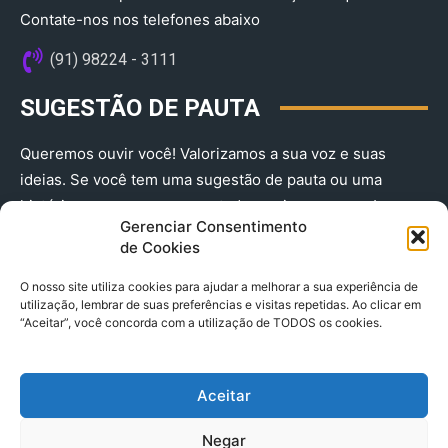
Contate-nos nos telefones abaixo
(91) 98224 - 3111
SUGESTÃO DE PAUTA
Queremos ouvir você! Valorizamos a sua voz e suas
ideias. Se você tem uma sugestão de pauta ou uma
história que merece ser contada, envie-nos agora!
Gerenciar Consentimento
(91) 98224 - 3111
de Cookies
O nosso site utiliza cookies para ajudar a melhorar a sua experiência de
utilização, lembrar de suas preferências e visitas repetidas. Ao clicar em
“Aceitar”, você concorda com a utilização de TODOS os cookies.
Aceitar
© 2025 A Província do Pará CNPJ: 04.901.141/0001-36 End .
Negar
Trav. Quintino Bocaiuva 2301, Ed. Rogério Fernandez – Sala