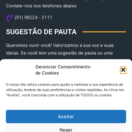
Contate-nos nos telefones abaixo
(91) 98224 - 3111
SUGESTÃO DE PAUTA
Queremos ouvir você! Valorizamos a sua voz e suas
ideias. Se você tem uma sugestão de pauta ou uma
história que merece ser contada, envie-nos agora!
Gerenciar Consentimento
(91) 98224 - 3111
de Cookies
O nosso site utiliza cookies para ajudar a melhorar a sua experiência de
utilização, lembrar de suas preferências e visitas repetidas. Ao clicar em
“Aceitar”, você concorda com a utilização de TODOS os cookies.
Aceitar
© 2025 A Província do Pará CNPJ: 04.901.141/0001-36 End .
Negar
Trav. Quintino Bocaiuva 2301, Ed. Rogério Fernandez – Sala