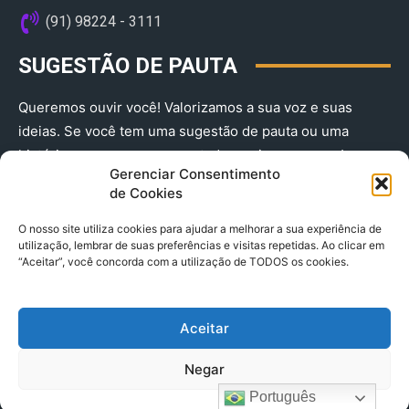
(91) 98224 - 3111
SUGESTÃO DE PAUTA
Queremos ouvir você! Valorizamos a sua voz e suas
ideias. Se você tem uma sugestão de pauta ou uma
história que merece ser contada, envie-nos agora!
Gerenciar Consentimento
(91) 98224 - 3111
de Cookies
O nosso site utiliza cookies para ajudar a melhorar a sua experiência de
utilização, lembrar de suas preferências e visitas repetidas. Ao clicar em
“Aceitar”, você concorda com a utilização de TODOS os cookies.
Aceitar
© 2025 A Província do Pará CNPJ: 04.901.141/0001-36 End .
Negar
Trav. Quintino Bocaiuva 2301, Ed. Rogério Fernandez – Sala
2701- Cremação – CEP 66045.315
Português