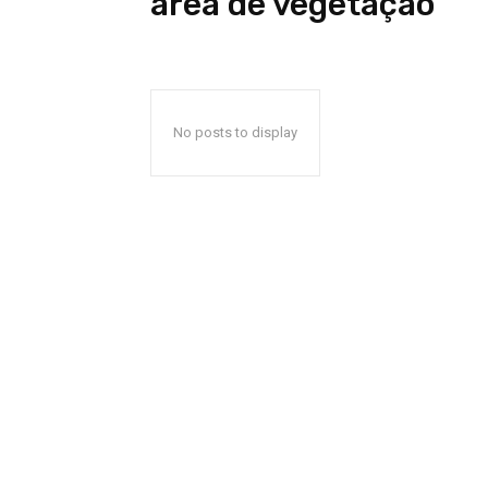
área de vegetação
No posts to display