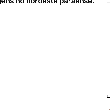
ens no nordeste paraense.
L