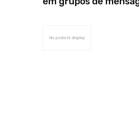
em grupos de mensag
No posts to display