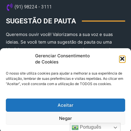
(91) 98224 - 3111
SUGESTÃO DE PAUTA
Queremos ouvir você! Valorizamos a sua voz e suas
ideias. Se você tem uma sugestão de pauta ou uma
história que merece ser contada, envie-nos agora!
Gerenciar Consentimento
(91) 98224 - 3111
de Cookies
O nosso site utiliza cookies para ajudar a melhorar a sua experiência de
utilização, lembrar de suas preferências e visitas repetidas. Ao clicar em
“Aceitar”, você concorda com a utilização de TODOS os cookies.
Aceitar
© 2025 A Província do Pará CNPJ: 04.901.141/0001-36 End .
Negar
Trav. Quintino Bocaiuva 2301, Ed. Rogério Fernandez – Sala
2701- Cremação – CEP 66045.315
Português