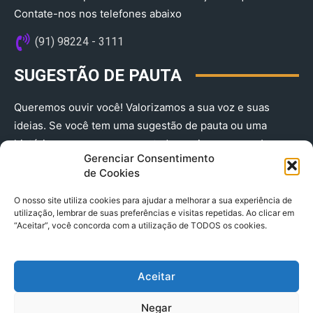
Contate-nos nos telefones abaixo
(91) 98224 - 3111
SUGESTÃO DE PAUTA
Queremos ouvir você! Valorizamos a sua voz e suas
ideias. Se você tem uma sugestão de pauta ou uma
história que merece ser contada, envie-nos agora!
Gerenciar Consentimento
(91) 98224 - 3111
de Cookies
O nosso site utiliza cookies para ajudar a melhorar a sua experiência de
utilização, lembrar de suas preferências e visitas repetidas. Ao clicar em
“Aceitar”, você concorda com a utilização de TODOS os cookies.
Aceitar
© 2025 A Província do Pará CNPJ: 04.901.141/0001-36 End .
Negar
Trav. Quintino Bocaiuva 2301, Ed. Rogério Fernandez – Sala