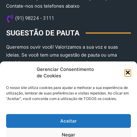
Contate-nos nos telefones abaixo
(91) 98224 - 3111
SUGESTÃO DE PAUTA
Queremos ouvir você! Valorizamos a sua voz e suas
ideias. Se você tem uma sugestão de pauta ou uma
história que merece ser contada, envie-nos agora!
Gerenciar Consentimento
(91) 98224 - 3111
de Cookies
O nosso site utiliza cookies para ajudar a melhorar a sua experiência de
utilização, lembrar de suas preferências e visitas repetidas. Ao clicar em
“Aceitar”, você concorda com a utilização de TODOS os cookies.
Aceitar
© 2025 A Província do Pará CNPJ: 04.901.141/0001-36 End .
Negar
Trav. Quintino Bocaiuva 2301, Ed. Rogério Fernandez – Sala