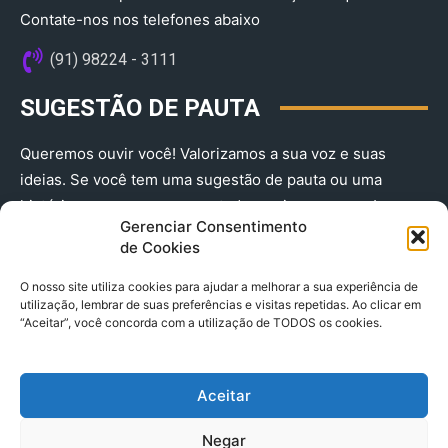
Contate-nos nos telefones abaixo
(91) 98224 - 3111
SUGESTÃO DE PAUTA
Queremos ouvir você! Valorizamos a sua voz e suas
ideias. Se você tem uma sugestão de pauta ou uma
história que merece ser contada, envie-nos agora!
Gerenciar Consentimento
(91) 98224 - 3111
de Cookies
O nosso site utiliza cookies para ajudar a melhorar a sua experiência de
utilização, lembrar de suas preferências e visitas repetidas. Ao clicar em
“Aceitar”, você concorda com a utilização de TODOS os cookies.
Aceitar
© 2025 A Província do Pará CNPJ: 04.901.141/0001-36 End .
Negar
Trav. Quintino Bocaiuva 2301, Ed. Rogério Fernandez – Sala