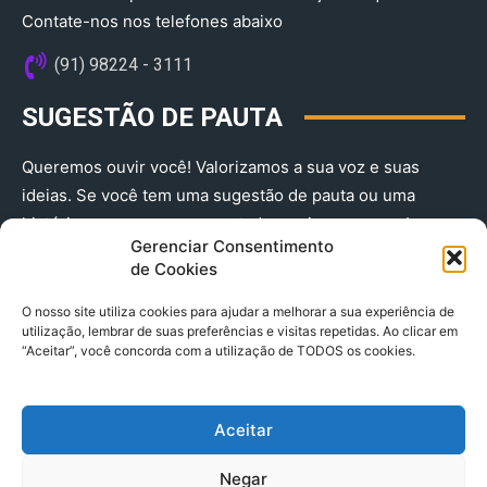
Contate-nos nos telefones abaixo
(91) 98224 - 3111
SUGESTÃO DE PAUTA
Queremos ouvir você! Valorizamos a sua voz e suas
ideias. Se você tem uma sugestão de pauta ou uma
história que merece ser contada, envie-nos agora!
Gerenciar Consentimento
(91) 98224 - 3111
de Cookies
O nosso site utiliza cookies para ajudar a melhorar a sua experiência de
utilização, lembrar de suas preferências e visitas repetidas. Ao clicar em
“Aceitar”, você concorda com a utilização de TODOS os cookies.
Aceitar
© 2025 A Província do Pará CNPJ: 04.901.141/0001-36 End .
Negar
Trav. Quintino Bocaiuva 2301, Ed. Rogério Fernandez – Sala