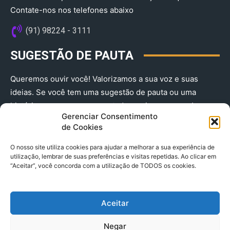
Contate-nos nos telefones abaixo
(91) 98224 - 3111
SUGESTÃO DE PAUTA
Queremos ouvir você! Valorizamos a sua voz e suas
ideias. Se você tem uma sugestão de pauta ou uma
história que merece ser contada, envie-nos agora!
Gerenciar Consentimento
(91) 98224 - 3111
de Cookies
O nosso site utiliza cookies para ajudar a melhorar a sua experiência de
utilização, lembrar de suas preferências e visitas repetidas. Ao clicar em
“Aceitar”, você concorda com a utilização de TODOS os cookies.
Aceitar
© 2025 A Província do Pará CNPJ: 04.901.141/0001-36 End .
Negar
Trav. Quintino Bocaiuva 2301, Ed. Rogério Fernandez – Sala