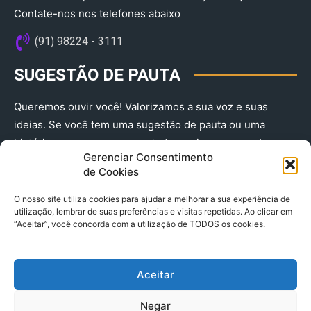
Contate-nos nos telefones abaixo
(91) 98224 - 3111
SUGESTÃO DE PAUTA
Queremos ouvir você! Valorizamos a sua voz e suas
ideias. Se você tem uma sugestão de pauta ou uma
história que merece ser contada, envie-nos agora!
Gerenciar Consentimento
(91) 98224 - 3111
de Cookies
O nosso site utiliza cookies para ajudar a melhorar a sua experiência de
utilização, lembrar de suas preferências e visitas repetidas. Ao clicar em
“Aceitar”, você concorda com a utilização de TODOS os cookies.
Aceitar
© 2025 A Província do Pará CNPJ: 04.901.141/0001-36 End .
Negar
Trav. Quintino Bocaiuva 2301, Ed. Rogério Fernandez – Sala