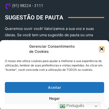
(91) 98224 - 3111
SUGESTÃO DE PAUTA
Queremos ouvir você! Valorizamos a sua voz e suas
ideias. Se você tem uma sugestão de pauta ou uma
história que merece ser contada, envie-nos agora!
Gerenciar Consentimento
(91) 98224 - 3111
de Cookies
O nosso site utiliza cookies para ajudar a melhorar a sua experiência de
utilização, lembrar de suas preferências e visitas repetidas. Ao clicar em
“Aceitar”, você concorda com a utilização de TODOS os cookies.
Aceitar
© 2025 A Província do Pará CNPJ: 04.901.141/0001-36 End .
Negar
Trav. Quintino Bocaiuva 2301, Ed. Rogério Fernandez – Sala
2701- Cremação – CEP 66045.315
Português