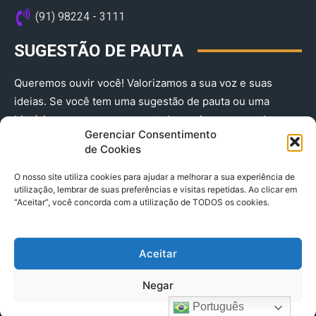
(91) 98224 - 3111
SUGESTÃO DE PAUTA
Queremos ouvir você! Valorizamos a sua voz e suas
ideias. Se você tem uma sugestão de pauta ou uma
história que merece ser contada, envie-nos agora!
Gerenciar Consentimento
(91) 98224 - 3111
de Cookies
O nosso site utiliza cookies para ajudar a melhorar a sua experiência de
utilização, lembrar de suas preferências e visitas repetidas. Ao clicar em
“Aceitar”, você concorda com a utilização de TODOS os cookies.
Aceitar
© 2025 A Província do Pará CNPJ: 04.901.141/0001-36 End .
Negar
Trav. Quintino Bocaiuva 2301, Ed. Rogério Fernandez – Sala
2701- Cremação – CEP 66045.315
Português