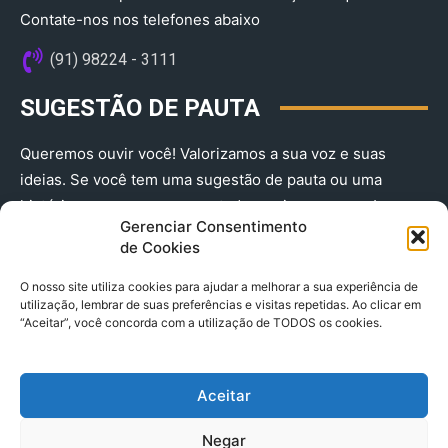
Contate-nos nos telefones abaixo
(91) 98224 - 3111
SUGESTÃO DE PAUTA
Queremos ouvir você! Valorizamos a sua voz e suas
ideias. Se você tem uma sugestão de pauta ou uma
história que merece ser contada, envie-nos agora!
Gerenciar Consentimento
(91) 98224 - 3111
de Cookies
O nosso site utiliza cookies para ajudar a melhorar a sua experiência de
utilização, lembrar de suas preferências e visitas repetidas. Ao clicar em
“Aceitar”, você concorda com a utilização de TODOS os cookies.
Aceitar
© 2025 A Província do Pará CNPJ: 04.901.141/0001-36 End .
Negar
Trav. Quintino Bocaiuva 2301, Ed. Rogério Fernandez – Sala