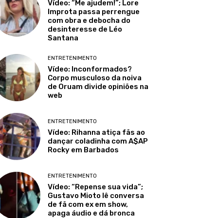
Vídeo: “Me ajudem!”; Lore
Improta passa perrengue
com obra e debocha do
desinteresse de Léo
Santana
ENTRETENIMENTO
Vídeo: Inconformados?
Corpo musculoso da noiva
de Oruam divide opiniões na
web
ENTRETENIMENTO
Vídeo: Rihanna atiça fãs ao
dançar coladinha com A$AP
Rocky em Barbados
ENTRETENIMENTO
Vídeo: “Repense sua vida”;
Gustavo Mioto lê conversa
de fã com ex em show,
apaga áudio e dá bronca