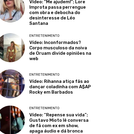
Vídeo: “Me ajudem!”; Lore
Improta passa perrengue
com obra e debocha do
desinteresse de Léo
Santana
ENTRETENIMENTO
Vídeo: Inconformados?
Corpo musculoso da noiva
de Oruam divide opiniões na
web
ENTRETENIMENTO
Vídeo: Rihanna atiça fãs ao
dançar coladinha com A$AP
Rocky em Barbados
ENTRETENIMENTO
Vídeo: “Repense sua vida”;
Gustavo Mioto lê conversa
de fã com ex em show,
apaga áudio e dá bronca