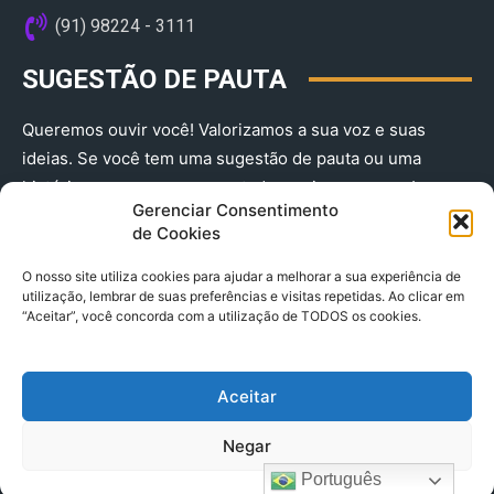
(91) 98224 - 3111
SUGESTÃO DE PAUTA
Queremos ouvir você! Valorizamos a sua voz e suas
ideias. Se você tem uma sugestão de pauta ou uma
história que merece ser contada, envie-nos agora!
Gerenciar Consentimento
(91) 98224 - 3111
de Cookies
O nosso site utiliza cookies para ajudar a melhorar a sua experiência de
utilização, lembrar de suas preferências e visitas repetidas. Ao clicar em
“Aceitar”, você concorda com a utilização de TODOS os cookies.
Aceitar
© 2025 A Província do Pará CNPJ: 04.901.141/0001-36 End .
Negar
Trav. Quintino Bocaiuva 2301, Ed. Rogério Fernandez – Sala
2701- Cremação – CEP 66045.315
Português