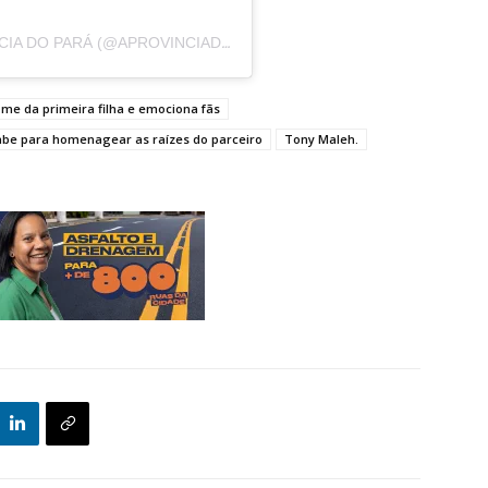
UM POST COMPARTILHADO POR A PROVÍNCIA DO PARÁ (@APROVINCIADOPARA)
nome da primeira filha e emociona fãs
abe para homenagear as raízes do parceiro
Tony Maleh.