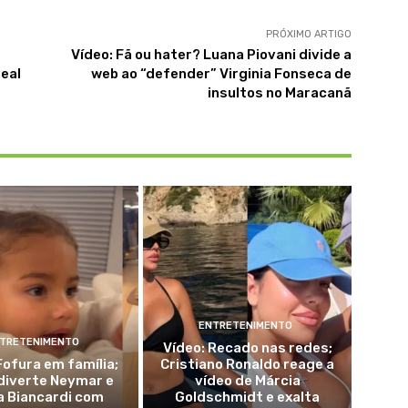
PRÓXIMO ARTIGO
Vídeo: Fã ou hater? Luana Piovani divide a
real
web ao “defender” Virginia Fonseca de
insultos no Maracanã
ENTRETENIMENTO
TRETENIMENTO
Vídeo: Recado nas redes;
Fofura em família;
Cristiano Ronaldo reage a
diverte Neymar e
vídeo de Márcia
a Biancardi com
Goldschmidt e exalta