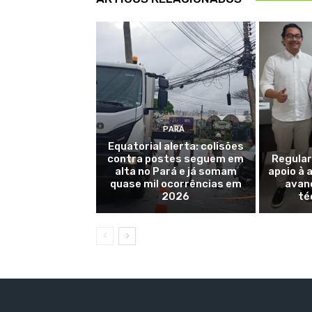
PARÁ
Equatorial alerta: colisões
contra postes seguem em
Regular
alta no Pará e já somam
apoio à 
quase mil ocorrências em
avan
2026
té