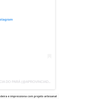
nstagram
UM POST COMPARTILHADO POR A PROVÍNCIA DO PARÁ (@APROVINCIADOPARA)
adeira e impressiona com projeto artesanal