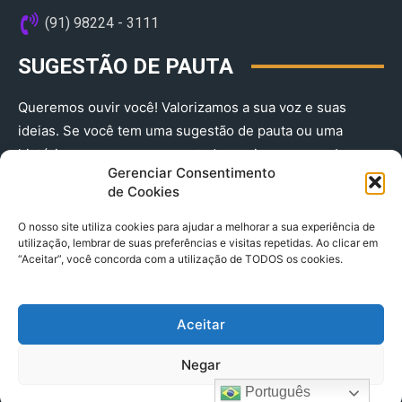
(91) 98224 - 3111
SUGESTÃO DE PAUTA
Queremos ouvir você! Valorizamos a sua voz e suas
ideias. Se você tem uma sugestão de pauta ou uma
história que merece ser contada, envie-nos agora!
Gerenciar Consentimento
(91) 98224 - 3111
de Cookies
O nosso site utiliza cookies para ajudar a melhorar a sua experiência de
utilização, lembrar de suas preferências e visitas repetidas. Ao clicar em
“Aceitar”, você concorda com a utilização de TODOS os cookies.
Aceitar
© 2025 A Província do Pará CNPJ: 04.901.141/0001-36 End .
Negar
Trav. Quintino Bocaiuva 2301, Ed. Rogério Fernandez – Sala
2701- Cremação – CEP 66045.315
Português