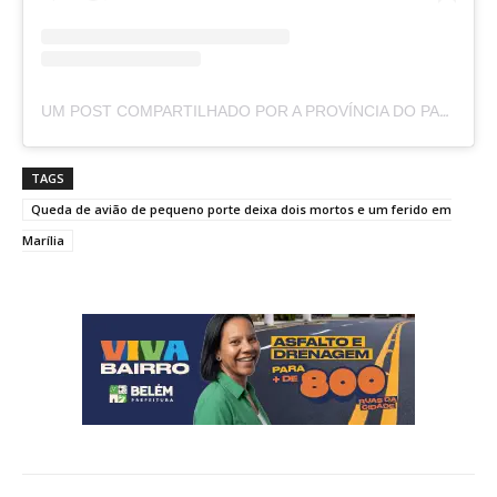
UM POST COMPARTILHADO POR A PROVÍNCIA DO PARÁ (@APROVINCIADOPARA)
TAGS
Queda de avião de pequeno porte deixa dois mortos e um ferido em
Marília