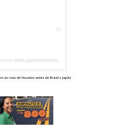
UM POST COMPARTILHADO POR A PROVÍNCIA DO PARÁ (@APROVINCIADOPARA)
 as ruas de Houston antes de Brasil x Japão