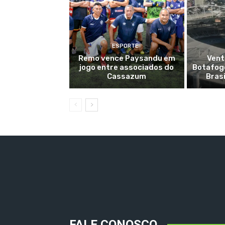
ESPORTE
Remo vence Paysandu em
Vent
jogo entre associados do
Botafogo
Cassazum
Bras
FALE CONOSCO