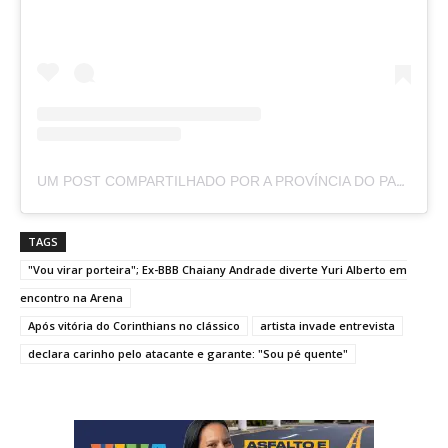
UM POST COMPARTILHADO POR A PROVÍNCIA DO PARÁ (@APROVINCIADOPARA)
TAGS
"Vou virar porteira"; Ex-BBB Chaiany Andrade diverte Yuri Alberto em
encontro na Arena
Após vitória do Corinthians no clássico
artista invade entrevista
declara carinho pelo atacante e garante: "Sou pé quente"