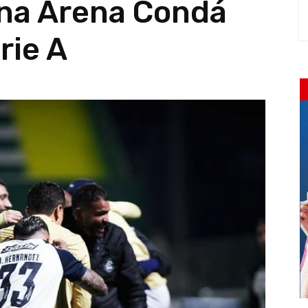
na Arena Condá
rie A