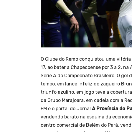
O Clube do Remo conquistou uma vitória
17, ao bater a Chapecoense por 3 a 2, n
Série A do Campeonato Brasileiro. O gol
tempo, em lance infeliz do zagueiro Bru
triunfo azulino, em jogo teve a cobertura
da Grupo Marajoara, em cadeia com a Re
FM e o portal do Jornal
A Província do P
vendendo barato na esquina da economia
centro comercial de Belém do Pará, ven