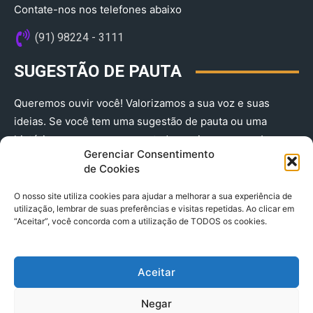
Contate-nos nos telefones abaixo
(91) 98224 - 3111
SUGESTÃO DE PAUTA
Queremos ouvir você! Valorizamos a sua voz e suas
ideias. Se você tem uma sugestão de pauta ou uma
história que merece ser contada, envie-nos agora!
Gerenciar Consentimento
(91) 98224 - 3111
de Cookies
O nosso site utiliza cookies para ajudar a melhorar a sua experiência de
utilização, lembrar de suas preferências e visitas repetidas. Ao clicar em
“Aceitar”, você concorda com a utilização de TODOS os cookies.
Aceitar
© 2025 A Província do Pará CNPJ: 04.901.141/0001-36 End .
Negar
Trav. Quintino Bocaiuva 2301, Ed. Rogério Fernandez – Sala